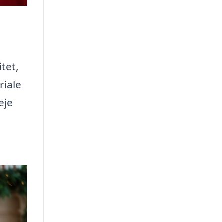
itet,
riale
eje