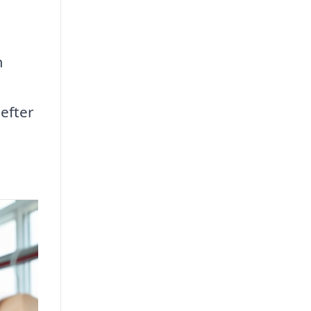
m
 efter