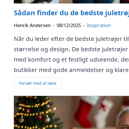
Sådan finder du de bedste juletrøj
Henrik Andersen
-
08/12/2025
-
Inspiration
Når du leder efter de bedste juletrøjer til
størrelse og design. De bedste juletrøjer
med komfort og et festligt udseende, der
butikker med gode anmeldelser og klare 
Forsæt med at læse