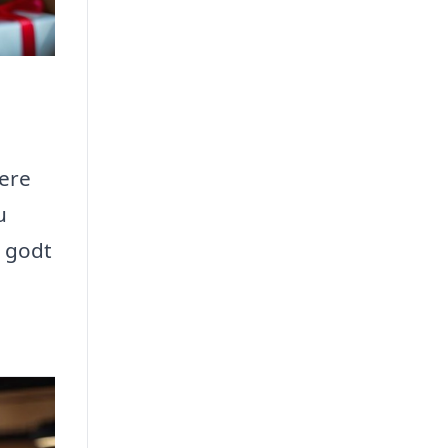
sere
u
g godt