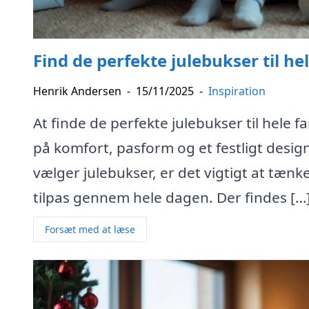
Find de perfekte julebukser til hel
Henrik Andersen
-
15/11/2025
-
Inspiration
At finde de perfekte julebukser til hele 
på komfort, pasform og et festligt design,
vælger julebukser, er det vigtigt at tænke
tilpas gennem hele dagen. Der findes […
Forsæt med at læse